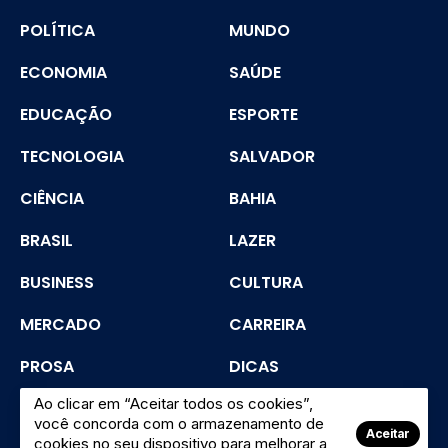
POLÍTICA
MUNDO
ECONOMIA
SAÚDE
EDUCAÇÃO
ESPORTE
TECNOLOGIA
SALVADOR
CIÊNCIA
BAHIA
BRASIL
LAZER
BUSINESS
CULTURA
MERCADO
CARREIRA
PROSA
DICAS
Ao clicar em “Aceitar todos os cookies”,
SEGURANÇA
você concorda com o armazenamento de
Aceitar
cookies no seu dispositivo para melhorar a