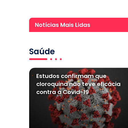
Notícias Mais Lidas
Saúde
Estudos confirmam que
cloroquina não teve eficácia
contra a Covid-19