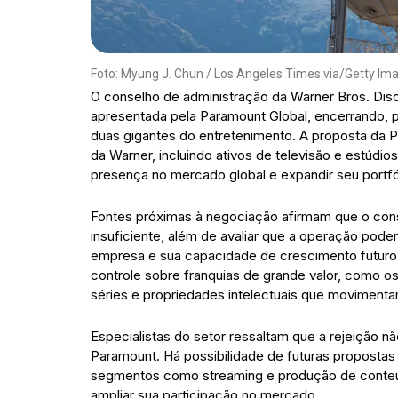
Foto: Myung J. Chun / Los Angeles Times via/Getty Im
O conselho de administração da Warner Bros. Disco
apresentada pela Paramount Global, encerrando, p
duas gigantes do entretenimento. A proposta da 
da Warner, incluindo ativos de televisão e estúdio
presença no mercado global e expandir seu portfó
Fontes próximas à negociação afirmam que o cons
insuficiente, além de avaliar que a operação pod
empresa e sua capacidade de crescimento futuro
controle sobre franquias de grande valor, como 
séries e propriedades intelectuais que movimenta
Especialistas do setor ressaltam que a rejeição n
Paramount. Há possibilidade de futuras propostas
segmentos como streaming e produção de conteú
ampliar sua participação no mercado.