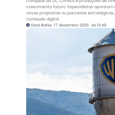
franquias da DC Comics e produções de cin
crescimento futuro. Especialistas apontam que a rejeição não elimina a possibilidade de
novas propostas ou parcerias estratégicas
conteúdo digital.
Dizaí Bahia
17 dezembro 2025
às
13:49