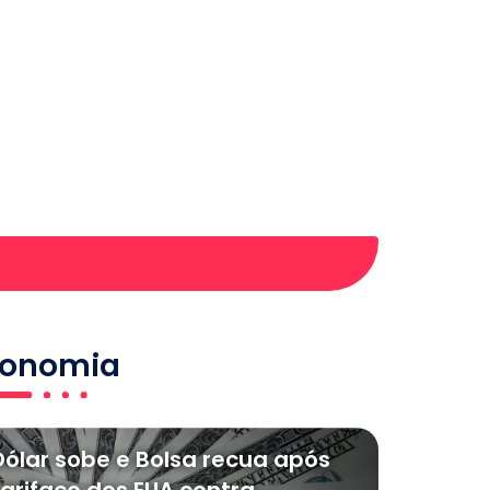
conomia
Dólar sobe e Bolsa recua após