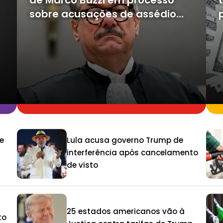
de Marco Buzzi em processo
sobre acusações de assédio
sexual
e
Lula acusa governo Trump de
interferência após cancelamento
de visto
25 estados americanos vão à
to