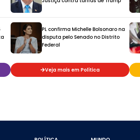
Justiça contra tarifas de Trump
6
PL confirma Michelle Bolsonaro na
ta
disputa pelo Senado no Distrito
Federal
Veja mais em Política
POLÍTICA
MUNDO