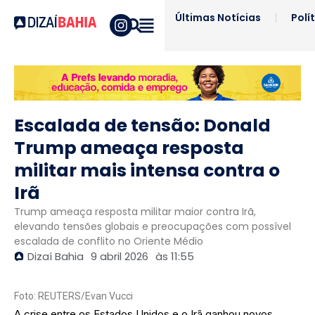
Últimas Notícias
Polí
Escalada de tensão: Donald
Trump ameaça resposta
militar mais intensa contra o
Irã
Trump ameaça resposta militar maior contra Irã,
elevando tensões globais e preocupações com possível
escalada de conflito no Oriente Médio
Dizaí Bahia
9 abril 2026
às
11:55
Foto: REUTERS/Evan Vucci
A crise entre os Estados Unidos e o Irã ganhou novos