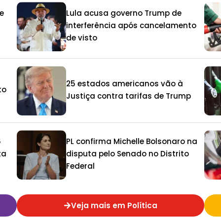
e
Lula acusa governo Trump de
interferência após cancelamento
de visto
25 estados americanos vão à
to
Justiça contra tarifas de Trump
6
PL confirma Michelle Bolsonaro na
ta
disputa pelo Senado no Distrito
Federal
Veja mais em Política