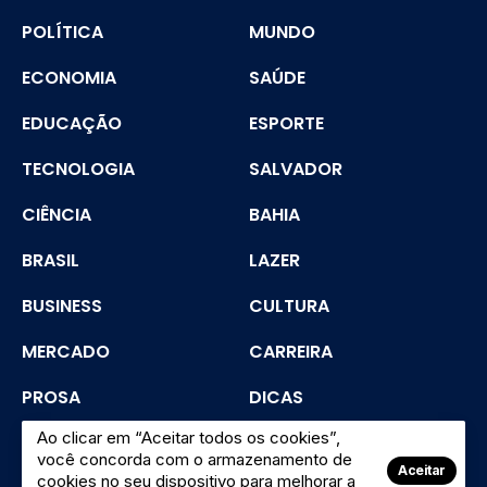
POLÍTICA
MUNDO
ECONOMIA
SAÚDE
EDUCAÇÃO
ESPORTE
TECNOLOGIA
SALVADOR
CIÊNCIA
BAHIA
BRASIL
LAZER
BUSINESS
CULTURA
MERCADO
CARREIRA
PROSA
DICAS
Ao clicar em “Aceitar todos os cookies”,
SEGURANÇA
você concorda com o armazenamento de
Aceitar
cookies no seu dispositivo para melhorar a