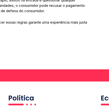
pio, avisos na entrada e questionar qualquer
ularidades, o consumidor pode recusar o pagamento
s de defesa do consumidor.
er essas regras garante uma experiência mais justa
Política
E