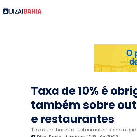
Taxa de 10% é obri
também sobre outr
e restaurantes
Taxas em bares e restaurantes: saiba o que é
Dizaí Bahia
19 março 2026
às
09:02