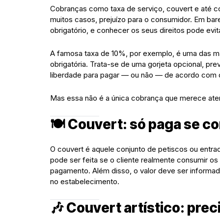
Cobranças como taxa de serviço, couvert e até 
muitos casos, prejuízo para o consumidor. Em bar
obrigatório, e conhecer os seus direitos pode evi
A famosa taxa de 10%, por exemplo, é uma das m
obrigatória. Trata-se de uma gorjeta opcional, previ
liberdade para pagar — ou não — de acordo com 
Mas essa não é a única cobrança que merece atenç
🍽️ Couvert: só paga se c
O couvert é aquele conjunto de petiscos ou entrad
pode ser feita se o cliente realmente consumir os 
pagamento. Além disso, o valor deve ser informado
no estabelecimento.
🎶 Couvert artístico: prec