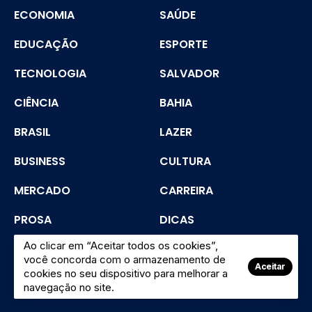
ECONOMIA
SAÚDE
EDUCAÇÃO
ESPORTE
TECNOLOGIA
SALVADOR
CIÊNCIA
BAHIA
BRASIL
LAZER
BUSINESS
CULTURA
MERCADO
CARREIRA
PROSA
DICAS
Ao clicar em “Aceitar todos os cookies”,
SEGURANÇA
você concorda com o armazenamento de
Aceitar
cookies no seu dispositivo para melhorar a
navegação no site.