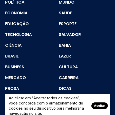
POLÍTICA
MUNDO
ECONOMIA
SAÚDE
EDUCAÇÃO
ESPORTE
TECNOLOGIA
SALVADOR
CIÊNCIA
BAHIA
BRASIL
LAZER
BUSINESS
CULTURA
MERCADO
CARREIRA
PROSA
DICAS
Ao clicar em “Aceitar todos os cookies”,
SEGURANÇA
você concorda com o armazenamento de
Aceitar
cookies no seu dispositivo para melhorar a
navegação no site.