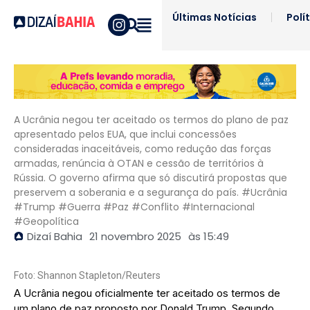
Últimas Notícias
Polí
A Ucrânia negou ter aceitado os termos do plano de paz
apresentado pelos EUA, que inclui concessões
consideradas inaceitáveis, como redução das forças
armadas, renúncia à OTAN e cessão de territórios à
Rússia. O governo afirma que só discutirá propostas que
preservem a soberania e a segurança do país. #Ucrânia
#Trump #Guerra #Paz #Conflito #Internacional
#Geopolítica
Dizaí Bahia
21 novembro 2025
às
15:49
Foto: Shannon Stapleton/Reuters
A Ucrânia negou oficialmente ter aceitado os termos de
um plano de paz proposto por Donald Trump. Segundo