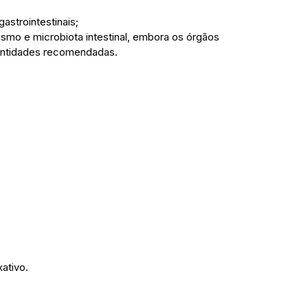
strointestinais;
ismo e microbiota intestinal, embora os órgãos
antidades recomendadas.
ativo.