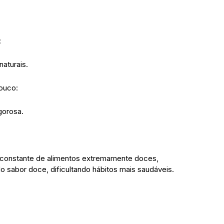
:
aturais.
ouco:
gorosa.
o constante de alimentos extremamente doces,
abor doce, dificultando hábitos mais saudáveis.