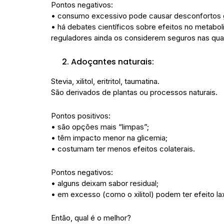
Pontos negativos:
• consumo excessivo pode causar desconfortos ga
• há debates científicos sobre efeitos no metabol
reguladores ainda os considerem seguros nas qu
Adoçantes naturais:
Stevia, xilitol, eritritol, taumatina.
São derivados de plantas ou processos naturais.
Pontos positivos:
• são opções mais “limpas”;
• têm impacto menor na glicemia;
• costumam ter menos efeitos colaterais.
Pontos negativos:
• alguns deixam sabor residual;
• em excesso (como o xilitol) podem ter efeito lax
Então, qual é o melhor?