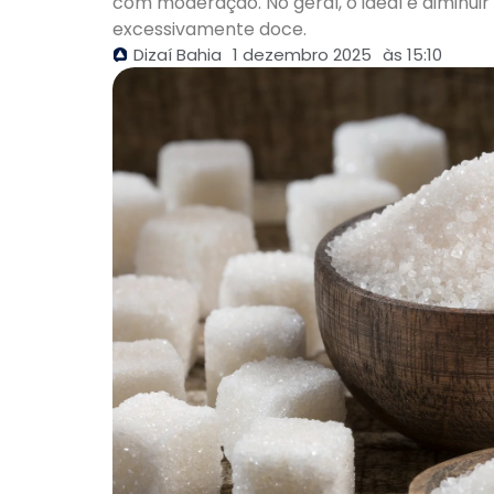
com moderação. No geral, o ideal é diminui
excessivamente doce.
Dizaí Bahia
1 dezembro 2025
às
15:10