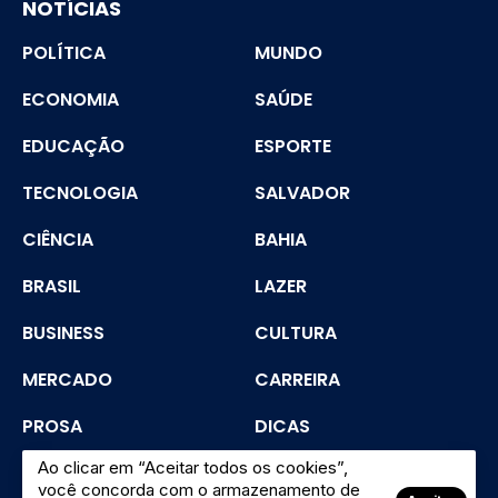
NOTÍCIAS
POLÍTICA
MUNDO
ECONOMIA
SAÚDE
EDUCAÇÃO
ESPORTE
TECNOLOGIA
SALVADOR
CIÊNCIA
BAHIA
BRASIL
LAZER
BUSINESS
CULTURA
MERCADO
CARREIRA
PROSA
DICAS
Ao clicar em “Aceitar todos os cookies”,
SEGURANÇA
você concorda com o armazenamento de