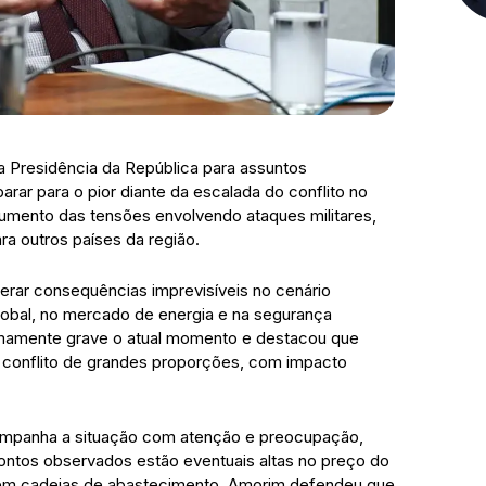
 Presidência da República para assuntos
parar para o pior diante da escalada do conflito no
umento das tensões envolvendo ataques militares,
ra outros países da região.
erar consequências imprevisíveis no cenário
global, no mercado de energia e na segurança
remamente grave o atual momento e destacou que
 conflito de grandes proporções, com impacto
companha a situação com atenção e preocupação,
 pontos observados estão eventuais altas no preço do
s em cadeias de abastecimento. Amorim defendeu que