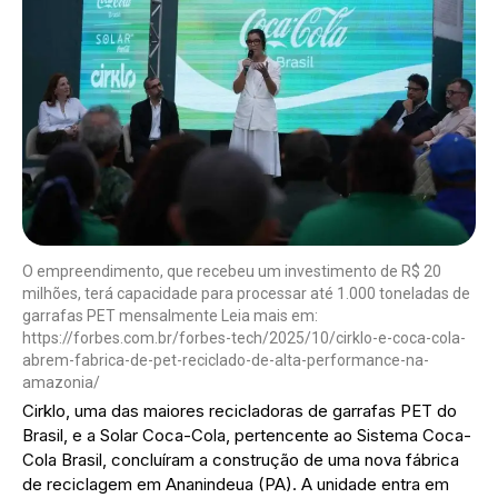
O empreendimento, que recebeu um investimento de R$ 20
milhões, terá capacidade para processar até 1.000 toneladas de
garrafas PET mensalmente Leia mais em:
https://forbes.com.br/forbes-tech/2025/10/cirklo-e-coca-cola-
abrem-fabrica-de-pet-reciclado-de-alta-performance-na-
amazonia/
Cirklo, uma das maiores recicladoras de garrafas PET do
Brasil, e a Solar Coca-Cola, pertencente ao Sistema Coca-
Cola Brasil, concluíram a construção de uma nova fábrica
de reciclagem em Ananindeua (PA). A unidade entra em