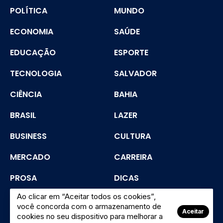
POLÍTICA
MUNDO
ECONOMIA
SAÚDE
EDUCAÇÃO
ESPORTE
TECNOLOGIA
SALVADOR
CIÊNCIA
BAHIA
BRASIL
LAZER
BUSINESS
CULTURA
MERCADO
CARREIRA
PROSA
DICAS
Ao clicar em “Aceitar todos os cookies”,
SEGURANÇA
você concorda com o armazenamento de
Aceitar
cookies no seu dispositivo para melhorar a