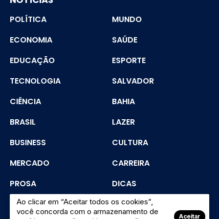
POLÍTICA
MUNDO
ECONOMIA
SAÚDE
EDUCAÇÃO
ESPORTE
TECNOLOGIA
SALVADOR
CIÊNCIA
BAHIA
BRASIL
LAZER
BUSINESS
CULTURA
MERCADO
CARREIRA
PROSA
DICAS
Ao clicar em “Aceitar todos os cookies”,
SEGURANÇA
você concorda com o armazenamento de
Aceitar