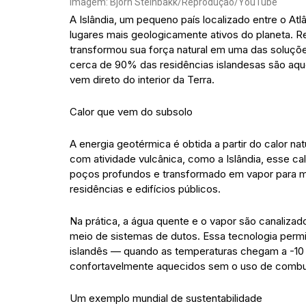
Imagem: Bjorn Steinbakk/Reprodução/YouTube
A Islândia, um pequeno país localizado entre o Atlâ
lugares mais geologicamente ativos do planeta. Rep
transformou sua força natural em uma das soluçõ
cerca de 90% das residências islandesas são aqu
vem direto do interior da Terra.
Calor que vem do subsolo
A energia geotérmica é obtida a partir do calor na
com atividade vulcânica, como a Islândia, esse ca
poços profundos e transformado em vapor para mo
residências e edifícios públicos.
Na prática, a água quente e o vapor são canalizad
meio de sistemas de dutos. Essa tecnologia perm
islandês — quando as temperaturas chegam a -10
confortavelmente aquecidos sem o uso de combus
Um exemplo mundial de sustentabilidade