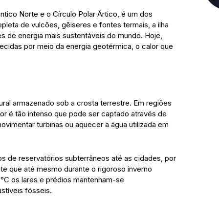
ntico Norte e o Círculo Polar Ártico, é um dos
leta de vulcões, gêiseres e fontes termais, a ilha
es de energia mais sustentáveis do mundo. Hoje,
ecidas por meio da energia geotérmica, o calor que
tural armazenado sob a crosta terrestre. Em regiões
lor é tão intenso que pode ser captado através de
vimentar turbinas ou aquecer a água utilizada em
os de reservatórios subterrâneos até as cidades, por
ite que até mesmo durante o rigoroso inverno
 °C os lares e prédios mantenham-se
tíveis fósseis.