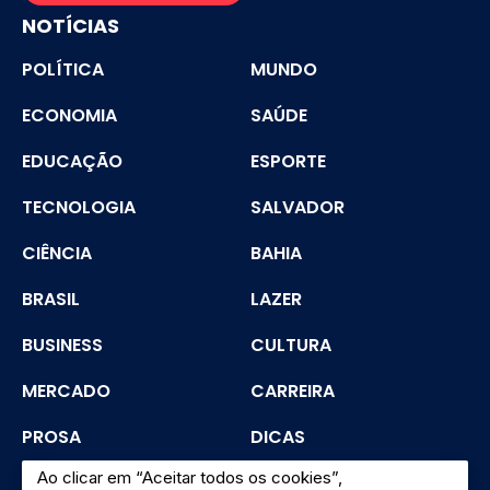
NOTÍCIAS
POLÍTICA
MUNDO
ECONOMIA
SAÚDE
EDUCAÇÃO
ESPORTE
TECNOLOGIA
SALVADOR
CIÊNCIA
BAHIA
BRASIL
LAZER
BUSINESS
CULTURA
MERCADO
CARREIRA
PROSA
DICAS
Ao clicar em “Aceitar todos os cookies”,
SEGURANÇA