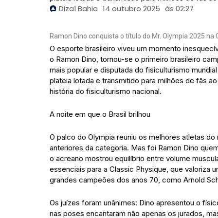
Dizaí Bahia
14 outubro 2025
às
02:27
Ramon Dino conquista o título do Mr. Olympia 2025 na 
O esporte brasileiro viveu um momento inesquecí
o Ramon Dino, tornou-se o primeiro brasileiro cam
mais popular e disputada do fisiculturismo mundial
plateia lotada e transmitido para milhões de fãs a
história do fisiculturismo nacional.
A noite em que o Brasil brilhou
O palco do Olympia reuniu os melhores atletas d
anteriores da categoria. Mas foi Ramon Dino qu
o acreano mostrou equilíbrio entre volume muscular
essenciais para a Classic Physique, que valoriza u
grandes campeões dos anos 70, como Arnold Sch
Os juízes foram unânimes: Dino apresentou o físi
nas poses encantaram não apenas os jurados, ma