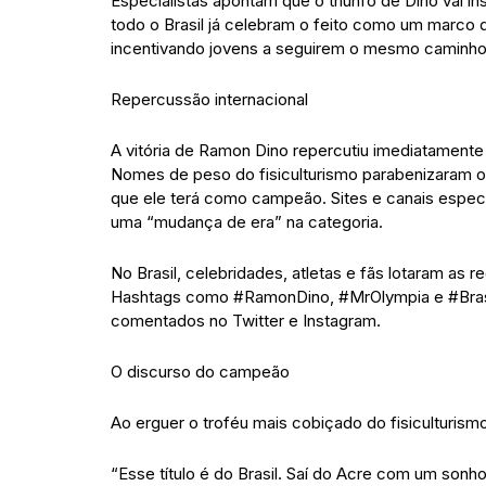
Especialistas apontam que o triunfo de Dino vai i
todo o Brasil já celebram o feito como um marco q
incentivando jovens a seguirem o mesmo caminho 
Repercussão internacional
A vitória de Ramon Dino repercutiu imediatamente n
Nomes de peso do fisiculturismo parabenizaram o
que ele terá como campeão. Sites e canais especi
uma “mudança de era” na categoria.
No Brasil, celebridades, atletas e fãs lotaram a
Hashtags como #RamonDino, #MrOlympia e #Brasi
comentados no Twitter e Instagram.
O discurso do campeão
Ao erguer o troféu mais cobiçado do fisiculturi
“Esse título é do Brasil. Saí do Acre com um sonho