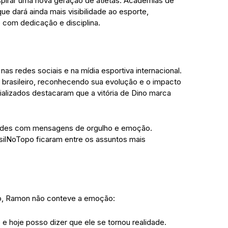
nspirar uma nova geração de atletas. Academias de
ue dará ainda mais visibilidade ao esporte,
com dedicação e disciplina.
as redes sociais e na mídia esportiva internacional.
 brasileiro, reconhecendo sua evolução e o impacto
alizados destacaram que a vitória de Dino marca
s redes com mensagens de orgulho e emoção.
lNoTopo ficaram entre os assuntos mais
smo, Ramon não conteve a emoção:
 e hoje posso dizer que ele se tornou realidade.